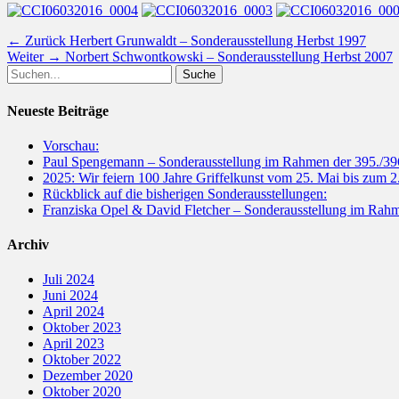
Beitragsnavigation
Vorheriger
← Zurück
Herbert Grunwaldt – Sonderausstellung Herbst 1997
Nächster
Beitrag:
Weiter →
Norbert Schwontkowski – Sonderausstellung Herbst 2007
Suche
Beitrag:
nach:
Neueste Beiträge
Vorschau:
Paul Spengemann – Sonderausstellung im Rahmen der 395./39
2025: Wir feiern 100 Jahre Griffelkunst vom 25. Mai bis zum 2
Rückblick auf die bisherigen Sonderausstellungen:
Franziska Opel & David Fletcher – Sonderausstellung im Rahm
Archiv
Juli 2024
Juni 2024
April 2024
Oktober 2023
April 2023
Oktober 2022
Dezember 2020
Oktober 2020