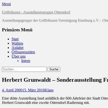
Menü
Griffelkunst - Ausstellungsgruppe Otterndorf
Ausstellungsgruppe der Griffelkunst-Vereinigung Hamburg e.V. - Ob
Primäres Menü
Zum
Start
Inhalt
Wahlen
springen
Anfahrt
Öffnungszeiten
Über uns
Intern
Suchen
Suche
nach:
Herbert Grunwaldt – Sonderausstellung F
Posted
Autor
4. April 2000
15. März 2016
Klaus
on
Eine dritte Ausstellung fand anläßlich der 600-Jahrfeier der Stadt Ott
Herbert Grunwaldt eine zweite Otterndorf-Radierung mit.