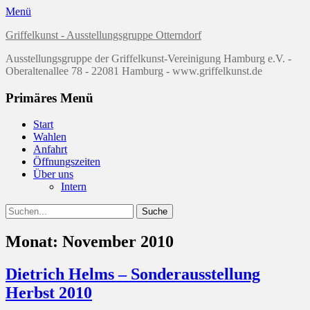
Menü
Griffelkunst - Ausstellungsgruppe Otterndorf
Ausstellungsgruppe der Griffelkunst-Vereinigung Hamburg e.V. -
Oberaltenallee 78 - 22081 Hamburg - www.griffelkunst.de
Primäres Menü
Zum
Start
Inhalt
Wahlen
springen
Anfahrt
Öffnungszeiten
Über uns
Intern
Suchen
Suche
nach:
Monat:
November 2010
Dietrich Helms – Sonderausstellung
Herbst 2010