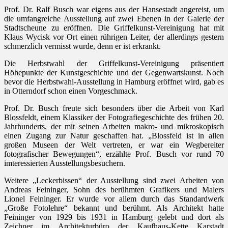
Prof. Dr. Ralf Busch war eigens aus der Hansestadt angereist, um
die umfangreiche Ausstellung auf zwei Ebenen in der Galerie der
Stadtscheune zu eröffnen. Die Griffelkunst-Vereinigung hat mit
Klaus Wycisk vor Ort einen rührigen Leiter, der allerdings gestern
schmerzlich vermisst wurde, denn er ist erkrankt.
Die Herbstwahl der Griffelkunst-Vereinigung präsentiert
Höhepunkte der Kunstgeschichte und der Gegenwartskunst. Noch
bevor die Herbstwahl-Ausstellung in Hamburg eröffnet wird, gab es
in Otterndorf schon einen Vorgeschmack.
Prof. Dr. Busch freute sich besonders über die Arbeit von Karl
Blossfeldt, einem Klassiker der Fotografiegeschichte des frühen 20.
Jahrhunderts, der mit seinen Arbeiten makro- und mikroskopisch
einen Zugang zur Natur geschaffen hat. „Blossfeld ist in allen
großen Museen der Welt vertreten, er war ein Wegbereiter
fotografischer Bewegungen“, erzählte Prof. Busch vor rund 70
imteressierten Ausstellungsbesuchern.
Weitere „Leckerbissen“ der Ausstellung sind zwei Arbeiten von
Andreas Feininger, Sohn des berühmten Grafikers und Malers
Lionel Feininger. Er wurde vor allem durch das Standardwerk
„Große Fotolehre“ bekannt und berühmt. Als Architekt hatte
Feininger von 1929 bis 1931 in Hamburg gelebt und dort als
Zeichner im Architekturbüro der Kaufhaus-Kette Karstadt