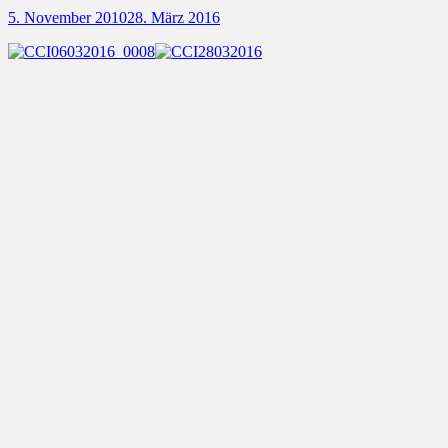
Posted
5. November 2010
28. März 2016
on