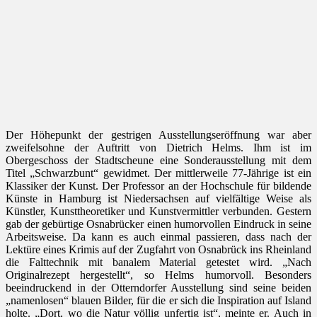
Der Höhepunkt der gestrigen Ausstellungseröffnung war aber
zweifelsohne der Auftritt von Dietrich Helms. Ihm ist im
Obergeschoss der Stadtscheune eine Sonderausstellung mit dem
Titel „Schwarzbunt“ gewidmet. Der mittlerweile 77-Jährige ist ein
Klassiker der Kunst. Der Professor an der Hochschule für bildende
Künste in Hamburg ist Niedersachsen auf vielfältige Weise als
Künstler, Kunsttheoretiker und Kunstvermittler verbunden. Gestern
gab der gebürtige Osnabrücker einen humorvollen Eindruck in seine
Arbeitsweise. Da kann es auch einmal passieren, dass nach der
Lektüre eines Krimis auf der Zugfahrt von Osnabrück ins Rheinland
die Falttechnik mit banalem Material getestet wird. „Nach
Originalrezept hergestellt“, so Helms humorvoll. Besonders
beeindruckend in der Otterndorfer Ausstellung sind seine beiden
„namenlosen“ blauen Bilder, für die er sich die Inspiration auf Island
holte. „Dort, wo die Natur völlig unfertig ist“, meinte er. Auch in