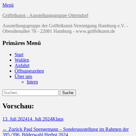
Menü
Griffelkunst - Ausstellungsgruppe Otterndorf
Ausstellungsgruppe der Griffelkunst-Vereinigung Hamburg e.V. -
Oberaltenallee 78 - 22081 Hamburg - www.griffelkunst.de
Primäres Menü
Zum
Start
Inhalt
Wahlen
springen
Anfahrt
Öffnungszeiten
Über uns
Intern
Suchen
Suche
nach:
Vorschau:
Posted
Autor
13. Juli 2024
14. Juli 2024
Klaus
on
Beitragsnavigation
Vorheriger
← Zurück
Paul Spengemann – Sonderausstellung im Rahmen der
Beitrag:
395./396. Bilderwahl Herbst 2024