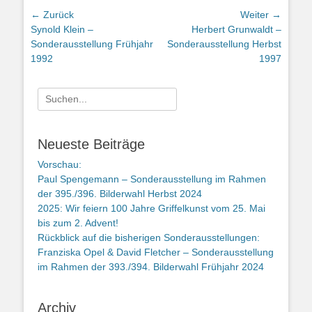
Beitragsnavigation
← Zurück
Weiter →
Vorheriger
Nächster
Synold Klein –
Herbert Grunwaldt –
Beitrag:
Beitrag:
Sonderausstellung Frühjahr
Sonderausstellung Herbst
1992
1997
Suche
nach:
Neueste Beiträge
Vorschau:
Paul Spengemann – Sonderausstellung im Rahmen
der 395./396. Bilderwahl Herbst 2024
2025: Wir feiern 100 Jahre Griffelkunst vom 25. Mai
bis zum 2. Advent!
Rückblick auf die bisherigen Sonderausstellungen:
Franziska Opel & David Fletcher – Sonderausstellung
im Rahmen der 393./394. Bilderwahl Frühjahr 2024
Archiv