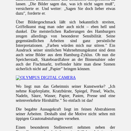
lassen. „Die Bilder sagen das, was ich nicht sagen muß“,
versicherte er. Und weiter: „Sagen Sie doch lieber etwas
dazu“, forderte er.
Über Bildergeschmack läßt sich bekanntlich streiten,
Griffelkunst mag man oder auch nicht – eben hell und
dunkel. Die meisterlichen Radierungen des Hamburgers
zeugen allerdings von besonderer Sensibilität. Seine
gegenständlichen Arbeiten sind ganz persönliche
Interpretationen. „Farben würden mich nur stören.“ Ein
Ausdruck seiner sinnlichen Wahrnehmungskunst sind denn
auch seine Bilder aus dem Hamburg-Zyklus. Ob nun die
Speicherstadt, Skateboardfahrer an der Binnenalster oder
auch der Fischmarkt, treffender hätte man diese Szenen
sicherlich nicht auf „Papier“ bringen können.
Wo liegt nun das Geheimnis seiner Kunstwerke? „Ich
nehme Kupferplatte, Kratzbürste, Spiegel, Pinsel, Wachs,
Nadeln, Säure, Wasser, Papier, Pasten, Presse und eine
seitenverkehrte Hirnhälfte.“ So einfach ist das!
Die begabte Aussagekraft liegt im feinen Abstrahieren
seiner Arbeiten. Deshalb sind die Motive nicht selten mit
üppigen Grautonabstufungen versehen.
Einen besonderen Stellenwert nehmen neben der