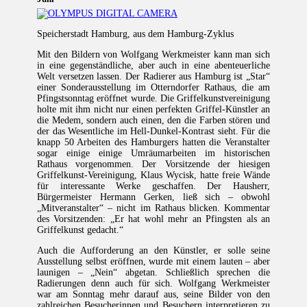
Speicherstadt Hamburg, aus dem Hamburg-Zyklus
Mit den Bildern von Wolfgang Werkmeister kann man sich
in eine gegenständliche, aber auch in eine abenteuerliche
Welt versetzen lassen. Der Radierer aus Hamburg ist „Star“
einer Sonderausstellung im Otterndorfer Rathaus, die am
Pfingstsonntag eröffnet wurde. Die Griffelkunstvereinigung
holte mit ihm nicht nur einen perfekten Griffel-Künstler an
die Medem, sondern auch einen, den die Farben stören und
der das Wesentliche im Hell-Dunkel-Kontrast sieht. Für die
knapp 50 Arbeiten des Hamburgers hatten die Veranstalter
sogar einige einige Umräumarbeiten im historischen
Rathaus vorgenommen. Der Vorsitzende der hiesigen
Griffelkunst-Vereinigung, Klaus Wycisk, hatte freie Wände
für interessante Werke geschaffen. Der Hausherr,
Bürgermeister Hermann Gerken, ließ sich – obwohl
„Mitveranstalter“ – nicht im Rathaus blicken. Kommentar
des Vorsitzenden: „Er hat wohl mehr an Pfingsten als an
Griffelkunst gedacht.“
Auch die Aufforderung an den Künstler, er solle seine
Ausstellung selbst eröffnen, wurde mit einem lauten – aber
launigen – „Nein“ abgetan. Schließlich sprechen die
Radierungen denn auch für sich. Wolfgang Werkmeister
war am Sonntag mehr darauf aus, seine Bilder von den
zahlreichen Besucherinnen und Besuchern interpretieren zu